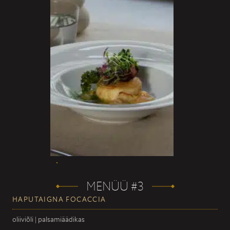
MENÜÜ #3
HAPUTAIGNA FOCACCIA
oliiviõli | palsamiäädikas