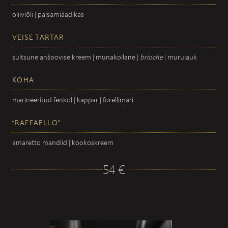
oliiviõli | palsamiäädikas
VEISE TARTAR
suitsune anšoovise kreem | munakollane |
brioche
| murulauk
KOHA
marineeritud fenkol | kappar | forellimari
“RAFFAELLO”
amaretto mandlid | kookoskreem
54 €