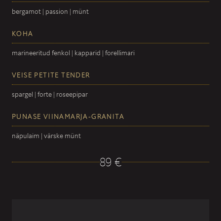
bergamot | passion | münt
KOHA
marineeritud fenkol | kapparid | forellimari
VEISE PETITE TENDER
spargel | forte | roseepipar
PUNASE VIINAMARJA-GRANITA
näpulaim | värske münt
89 €