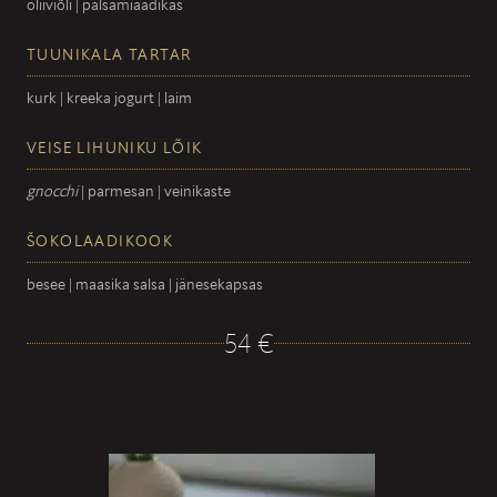
oliiviõli | palsamiäädikas
TUUNIKALA TARTAR
kurk | kreeka jogurt | laim
VEISE LIHUNIKU LÕIK
gnocchi
| parmesan | veinikaste
ŠOKOLAADIKOOK
besee | maasika salsa | jänesekapsas
54 €