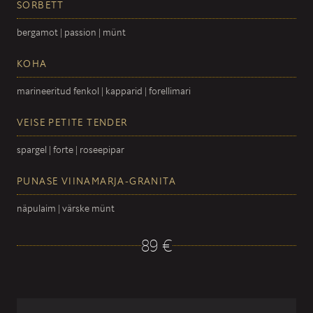
SORBETT
bergamot | passion | münt
KOHA
marineeritud fenkol | kapparid | forellimari
VEISE PETITE TENDER
spargel | forte | roseepipar
PUNASE VIINAMARJA-GRANITA
näpulaim | värske münt
89 €