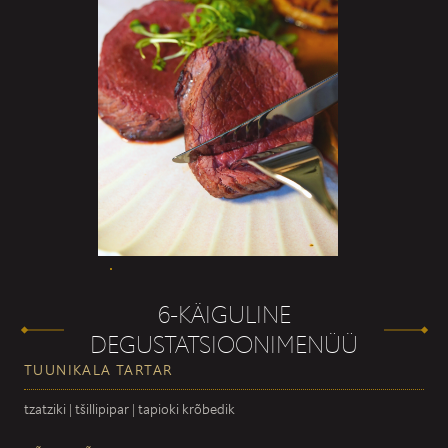
6-KÄIGULINE
DEGUSTATSIOONIMENÜÜ
TUUNIKALA TARTAR
tzatziki | tšillipipar | tapioki krõbedik