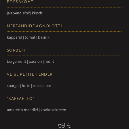
PÕRSAKÕHT
jalapeno
aioli
| kimchi
MEREANDIDE AGNOLOTTI
kapparid | tomat | basiilik
SORBETT
bergamont | passion | münt
VEISE PETITE TENDER
spargel | forte | roseepipar
“RAFFAELLO”
amaretto mandlid | kookosekreem
69 €