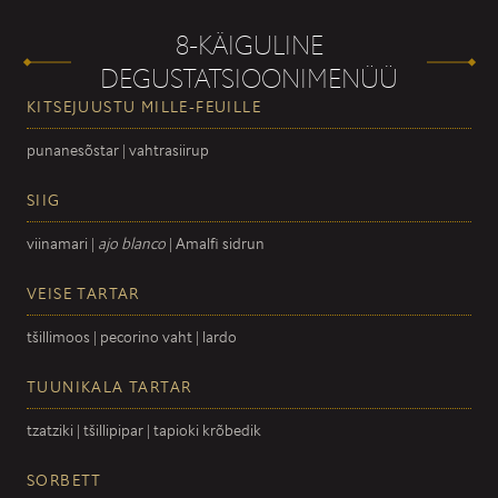
8-KÄIGULINE
DEGUSTATSIOONIMENÜÜ
KITSEJUUSTU MILLE-FEUILLE
punanesõstar | vahtrasiirup
SIIG
viinamari |
ajo blanco
| Amalfi sidrun
VEISE TARTAR
tšillimoos | pecorino vaht | lardo
TUUNIKALA TARTAR
tzatziki | tšillipipar | tapioki krõbedik
SORBETT