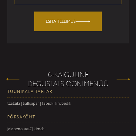
ESITA TELLIMUS
6-KÄIGULINE
DEGUSTATSIOONIMENÜÜ
TUUNIKALA TARTAR
tzatziki | tšillipipar | tapioki krõbedik
PÕRSAKÕHT
jalapeno
aioli
| kimchi