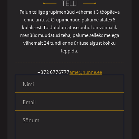
TELLI
Palun tellige grupimenüüd vähemalt 3 tööpäeva
enne üritust. Grupimenüüd pakume alates 6
külalisest. Toidutalumatuse puhul on võimalik
menüüs muudatusi teha, palume selleks meiega
vähemalt 24 tundi enne ürituse algust kokku
leppida.
+372 6776777
ame@nunne.ee
Nimi
Email
Sõnum