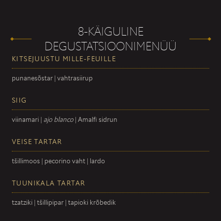
8-KÄIGULINE
DEGUSTATSIOONIMENÜÜ
KITSEJUUSTU MILLE-FEUILLE
punanesõstar | vahtrasiirup
SIIG
viinamari |
ajo blanco
| Amalfi sidrun
VEISE TARTAR
tšillimoos | pecorino vaht | lardo
TUUNIKALA TARTAR
tzatziki | tšillipipar | tapioki krõbedik