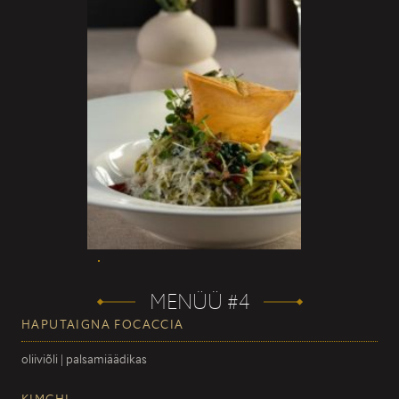
MENÜÜ #4
HAPUTAIGNA FOCACCIA
oliiviõli | palsamiäädikas