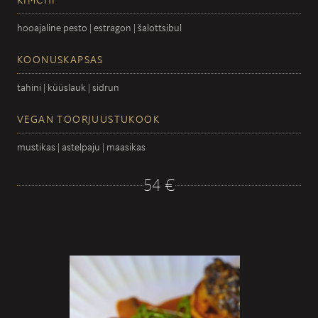
KIMCHI
hooajaline pesto | estragon | šalottsibul
KOONUSKAPSAS
tahini | küüslauk | sidrun
VEGAN TOORJUUSTUKOOK
mustikas | astelpaju | maasikas
54 €