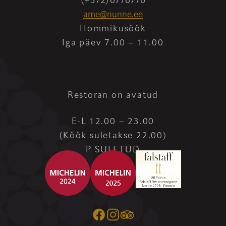
ame@nunne.ee
Hommikusöök
Iga päev 7.00 – 11.00
Restoran on avatud
E-L 12.00 – 23.00
(Köök suletakse 22.00)
P SULETUD