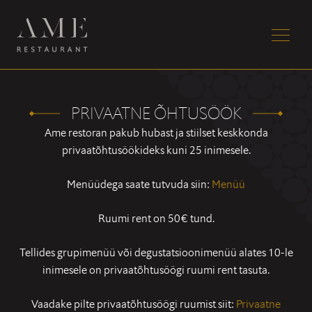
PRIVAATNE ÕHTUSÖÖK
Ame restoran pakub hubast ja stiilset keskkonda
privaatõhtusöökideks kuni 25 inimesele.
Menüüdega saate tutvuda siin:
Menüü
Ruumi rent on 50€ tund.
Tellides grupimenüü või degustatsioonimenüü alates 10-le
inimesele on privaatõhtusöögi ruumi rent tasuta.
Vaadake pilte privaatõhtusöögi ruumist siit:
Privaatne