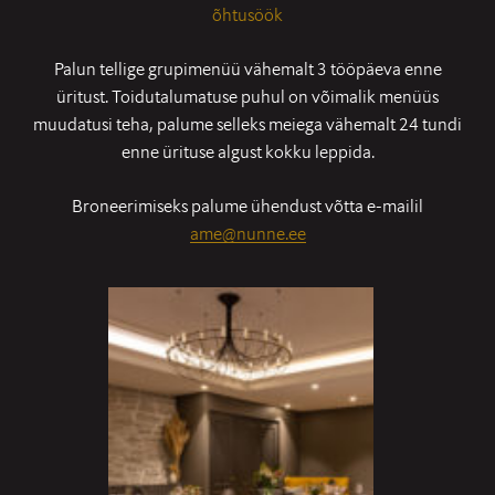
õhtusöök
Palun tellige grupimenüü vähemalt 3 tööpäeva enne
üritust. Toidutalumatuse puhul on võimalik menüüs
muudatusi teha, palume selleks meiega vähemalt 24 tundi
enne ürituse algust kokku leppida.
Broneerimiseks palume ühendust võtta e-mailil
ame@nunne.ee