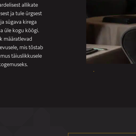
delisest allikate
est ja tule ürgsest
 ja sügava kirega
ia üle kogu köögi.
rk määratlevad
evusele, mis tõstab
mus täiuslikkusele
 kogemuseks.