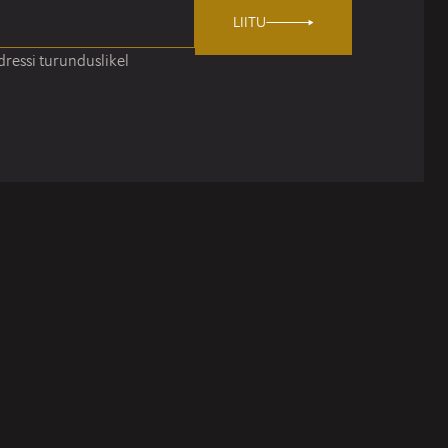
LIITU
ressi turunduslikel