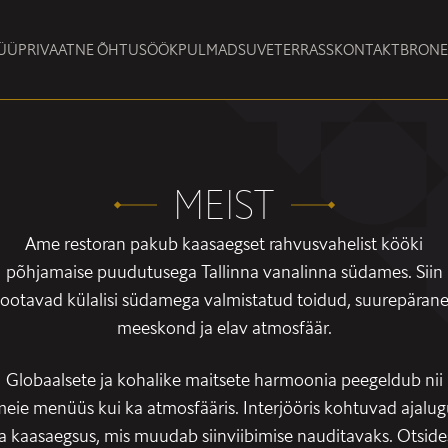
ÜÜ
PRIVAATNE ÕHTUSÖÖK
PULMAD
SUVETERRASS
KONTAKT
BRONE
MEIST
Ame restoran pakub kaasaegset rahvusvahelist kööki
põhjamaise puudutusega Tallinna vanalinna südames. Siin
ootavad külalisi südamega valmistatud toidud, suurepäran
meeskond ja elav atmosfäär.
Globaalsete ja kohalike maitsete harmoonia peegeldub nii
eie menüüs kui ka atmosfääris. Interjööris kohtuvad ajalu
ja kaasaegsus, mis muudab siinviibimise nauditavaks. Otside