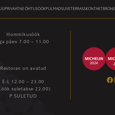
ÜÜ
PRIVAATNE ÕHTUSÖÖK
PULMAD
SUVETERRASS
KONTAKT
BRONE
Hommikusöök
ga päev 7.00 – 11.00
Restoran on avatud
E-L 12.00 – 23.00
Köök suletakse 22.00)
P SULETUD