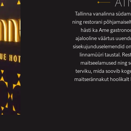
AT
Tallinna vanalinna südam
ning restorani põhjamaisel
hästi ka Ame gastronoo
ajalooline väärtus uuend
sisekujunduselemendid on 
linnamüüri taustal. Res
maitseelamused ning s
terviku, mida soovib kog
maitserännakut hoolikalt k