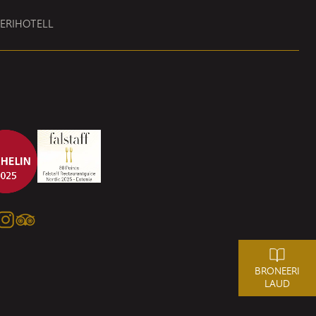
ERI
HOTELL
BRONEERI
LAUD