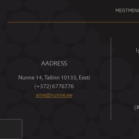
MEIST
MEN
I
AADRESS
Nunne 14, Tallinn 10133, Eesti
(+372) 6776776
ame@nunne.ee
(