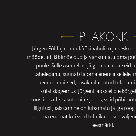
PEAKOKK
Jürgen Põldoja toob kööki rahuliku ja keske
mõõdetud, läbimõeldud ja vankumatu oma püüd
poole. Selle asemel, et jälgida kulinaarseid t
tähelepanu, suunab ta oma energia sellele, mi
peened maitsed, tasakaalustatud tekstuuri
külaliskogemus. Jürgeni jaoks ei ole kõrgek
koostisosade kasutamine juhus, vaid põhimõte
liigutust, raiskamine on lubamatu ja iga roo
andma enamat kui vaid tehnikat – see väljend
eesmärki.