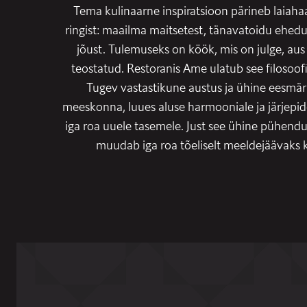
Tema kulinaarne inspiratsioon pärineb laiahaar
ringist: maailma maitsetest, tänavatoidu ehedus
jõust. Tulemuseks on köök, mis on julge, aus
teostatud. Restoranis Ame ulatub see filosoof
Tugev vastastikune austus ja ühine eesmä
meeskonna, luues aluse harmooniale ja järjepid
iga roa uuele tasemele. Just see ühine pühendu
muudab iga roa tõeliselt meeldejäävaks