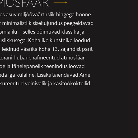
MOSFÄÄR
es asuv miljööväärtuslik hingega hoone
t minimalistlik sisekujundus peegeldavad
mia ilu – selles põimuvad klassika ja
uslikkusega. Kohalike kunstnike loodud
leidnud väärika koha 13. sajandist pärit
torani hubane rafineeritud atmosfäär,
oe ja tähelepanelik teenindus loovad
eda iga külaline. Lisaks täiendavad Ame
ureeritud veinivalik ja käsitöökokteilid.