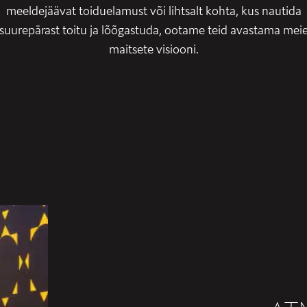
meeldejäävat toiduelamust või lihtsalt kohta, kus nautida
suurepärast toitu ja lõõgastuda, ootame teid avastama mei
maitsete visiooni.