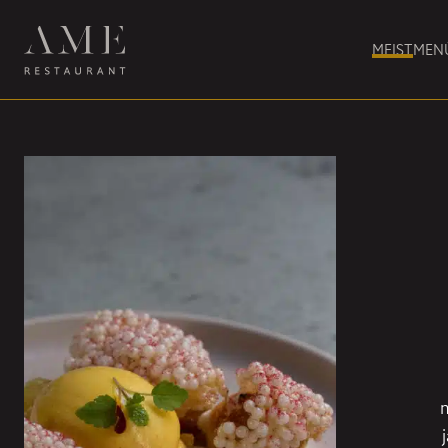
MEIST
MEN
m