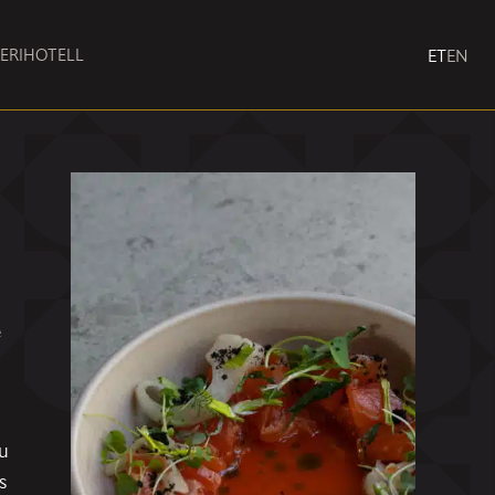
ERI
HOTELL
ET
EN
e
gu
s