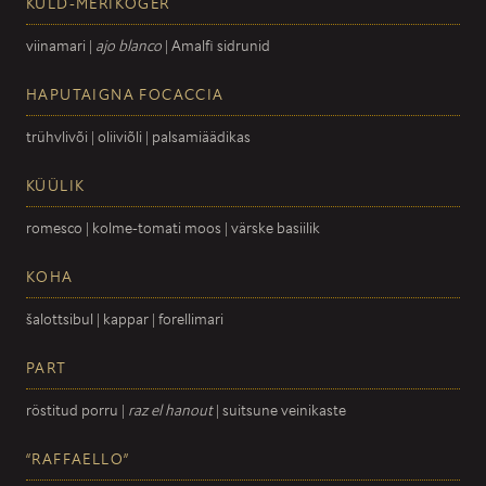
KULD-MERIKOGER
viinamari |
ajo blanco
| Amalfi sidrunid
HAPUTAIGNA FOCACCIA
trühvlivõi | oliiviõli | palsamiäädikas
KÜÜLIK
romesco | kolme-tomati moos | värske basiilik
KOHA
šalottsibul | kappar | forellimari
PART
röstitud porru |
raz el hanout
| suitsune veinikaste
“RAFFAELLO”