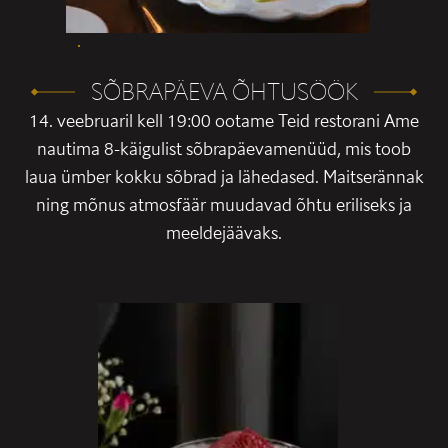
SÕBRAPÄEVA ÕHTUSÖÖK
14. veebruaril kell 19:00 ootame Teid restorani Ame
nautima 8-käigulist sõbrapäevamenüüd, mis toob
laua ümber kokku sõbrad ja lähedased. Maitserännak
ning mõnus atmosfäär muudavad õhtu eriliseks ja
meeldejäävaks.